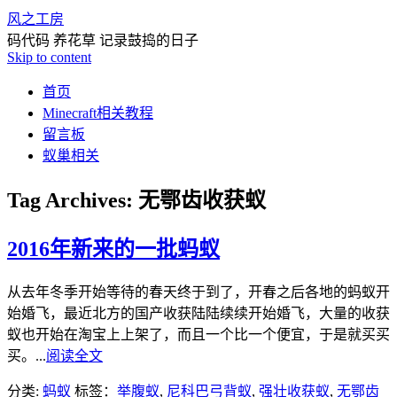
风之工房
码代码 养花草 记录鼓捣的日子
Skip to content
首页
Minecraft相关教程
留言板
蚁巢相关
Tag Archives:
无鄂齿收获蚁
2016年新来的一批蚂蚁
从去年冬季开始等待的春天终于到了，开春之后各地的蚂蚁开
始婚飞，最近北方的国产收获陆陆续续开始婚飞，大量的收获
蚁也开始在淘宝上上架了，而且一个比一个便宜，于是就买买
买。...
阅读全文
分类:
蚂蚁
标签：
举腹蚁
,
尼科巴弓背蚁
,
强壮收获蚁
,
无鄂齿