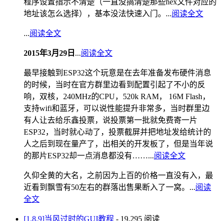
程序设置指示不清楚（一直没搞清楚那些hex文件对应的
地址该怎么选择），基本没法快速入门。...
阅读全文
...
阅读全文
2015年3月29日
...
阅读全文
最早接触到ESP32这个玩意是在去年准备发布硬件消息
的时候，当时在官方群里边看到配置引起了不小的反
响，双核，240MHz的CPU，520k RAM， 16M Flash，
支持wifi和蓝牙，可以说性能提升非常多，当时群里边
有人让去给乐鑫投票，说投票第一批就免费寄一片
ESP32，当时就心动了，投票截屏并把地址发给统计的
人之后到现在量产了，出相关的开发板了，但是当年说
的那片ESP32却一点消息都没有……...
阅读全文
久仰全黄的大名，之前因为上百的价格一直没有入，最
近看到飘雪有50左右的群落出售果断入了一窝。...
阅读
全文
[1.8.9]当风过时的GUI教程
- 19,295 阅读