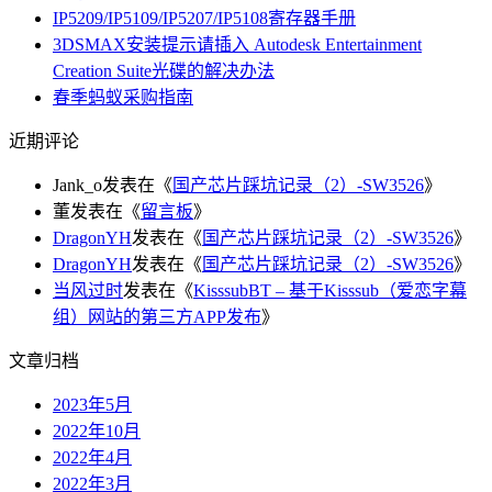
IP5209/IP5109/IP5207/IP5108寄存器手册
3DSMAX安装提示请插入 Autodesk Entertainment
Creation Suite光碟的解决办法
春季蚂蚁采购指南
近期评论
Jank_o
发表在《
国产芯片踩坑记录（2）-SW3526
》
董
发表在《
留言板
》
DragonYH
发表在《
国产芯片踩坑记录（2）-SW3526
》
DragonYH
发表在《
国产芯片踩坑记录（2）-SW3526
》
当风过时
发表在《
KisssubBT – 基于Kisssub（爱恋字幕
组）网站的第三方APP发布
》
文章归档
2023年5月
2022年10月
2022年4月
2022年3月