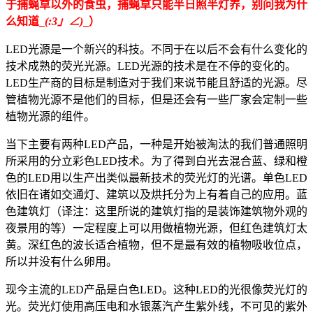
于捕蝇草以外的食虫，捕蝇草只能半日照半灯养，别问我为什
么知道_
(:3」∠)
_）
LED光源是一个新兴的科技。不同于在以后不会有什么变化的
技术成熟的荧光光源。LED光源的技术是在不停的变化的。
LED生产商的目标是制造对于我们来说节能且舒适的光源。尽
管植物光源不是他们的目标，但是还会有一些厂家会定制一些
植物光源的组件。
当下主要有两种LED产品，一种是开始被淘汰的我们普通照明
所采用的分立彩色LED技术。为了得到白光去混合蓝、绿和橙
色的LED用以生产出类似最新技术的荧光灯的光谱。单色LED
依旧在诸如交通灯、建筑以及烘托分为上有着自己的应用。蓝
色建筑灯（译注：这里所说的建筑灯指的是装饰建筑物外观的
夜景用的等）一定程度上可以用做植物光源，但红色建筑灯太
黄。深红色的波长适合植物，但不是最有效的植物吸收位点，
所以并没有什么卵用。
现今主流的LED产品是白色LED。这种LED的光很像荧光灯的
光。荧光灯使用高压电和水银蒸汽产生紫外线，不可见的紫外