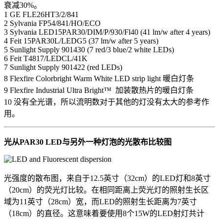
衰减30%。
1
GE FLE26HT3/2/841
2
Sylvania FP54/841/HO/ECO
3
Sylvania LED15PAR30/DIM/P/930/Fl40 (41 lm/w after 4 years)
4
Feit 15PAR30L/LEDG5 (37 lm/w after 5 years)
5
Sunlight Supply 901430 (7 red/3 blue/2 white LEDs)
6
Feit T4817/LEDCL/41K
7
Sunlight Supply 901422 (red LEDs)
8
Flexfire Colorbright Warm White LED strip light 暖白灯条
9
Flexfire Industrial Ultra Bright™ 加装散热片的暖白灯条
10
没有全光谱，所以流明数对于其他的灯没有太大的参考作
用。
光从PAR30 LED与另外一种灯泡的光散布比较图
光强度的散布图，来自于12.5英寸（32cm）的LED灯和8英寸
（20cm）的荧光灯比较。在相同距离上荧光灯的照射生长区
域为11英寸（28cm）宽，而LED的照射生长距离为7英寸
（18cm）的直径。这意味着要使用8个15W的LED射灯共计