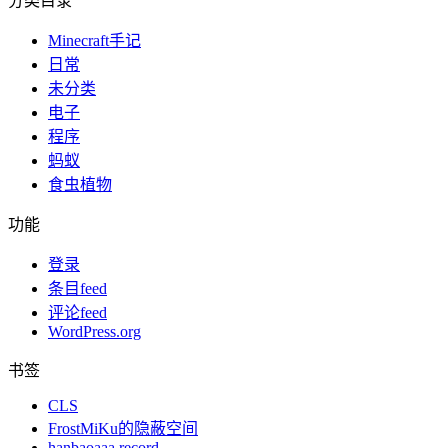
分类目录
Minecraft手记
日常
未分类
电子
程序
蚂蚁
食虫植物
功能
登录
条目feed
评论feed
WordPress.org
书签
CLS
FrostMiKu的隐蔽空间
hanbaoaaa record