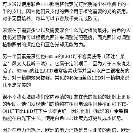
可以通过使用彩色LED照明替代荧光灯照明减少在电费上的一
半的支出。因为他们只支付的完全用于植物需要的光的费用。
对于无菌培养，每年可以节省数千美元或欧元。
麻烦在于需要多少以及需要混合什么光对植物最好。白色的人
性化光照你可以根据光照计来调整光照强度，而光照计对调整
植物照射的深红色和蓝色光却无能为力。
另一个因素是深红色660nm的LED灯不容易获得（译注：某
宝：风太大我听不清）。它属于定制项目，因为对于人来说太
暗了。620nm的红色LED通常容易获得并且可以产生很橙黄的
光，对于植物效果拔群。常见的460nm蓝色LED对于植物来说
几乎是完美的
很不幸我没法给我们室内养殖的朋友在光的颜色的比例上更多
的帮助。他们发现他们的植物在相同电源相同种植面积下T5-
OH灯下比LED灯下生长得更好。因为他们（我说的）希望植
物能在白光下生长。使用白色LED比荧光灯更具成本优势。
因为在电力消耗上，欧洲的电力消耗是典型北美的两倍，欧洲