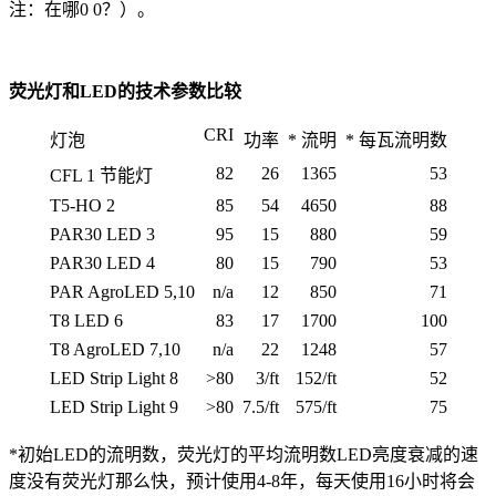
注：在哪0 0？）。
荧光灯和LED的技术参数比较
CRI
灯泡
功率
* 流明
*
每瓦流明数
82
26
1365
53
CFL
1 节能灯
T5-HO
2
85
54
4650
88
PAR30 LED
3
95
15
880
59
PAR30 LED
4
80
15
790
53
PAR AgroLED
5,10
n/a
12
850
71
T8 LED
6
83
17
1700
100
T8 AgroLED
7,10
n/a
22
1248
57
LED Strip Light
8
>80
3/ft
152/ft
52
LED Strip Light
9
>80
7.5/ft
575/ft
75
*初始LED的流明数，荧光灯的平均流明数LED亮度衰减的速
度没有荧光灯那么快，预计使用4-8年，每天使用16小时将会