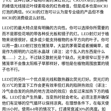
于85。这种灯缺少植物所需的深红色光。CRI为95的灯泡拥有
的峰值光线接近叶绿素吸收的红色峰值，但是成本也是80CRI
灯泡的两倍。95CRI的灯泡可以认为是专业级的产品但不像
80CRI的消费级这么好找。
LED灯的最大特点是有明确的方向性。你可以选择你所需要的
而不是那些花哨的带各种反光板和镜子的灯。LED射灯对于植
物来说很很好，或多或少能支持植物的水平方向的叶子。你可
以用一盏LED射灯放在猪笼草，大盆的茅膏菜或者捕蝇草，或
是作为照明的六边形水晶球（译注：这个乱入的东西是什么
鬼……）之上。不过缺乏散射光是个缺点。光束很窄以至于养
猪笼草不会像太阳瓶子草那样好，哪怕是在植物周围放置的镜
子也不行。
LED灯的另外一个优点是光线和散热器比荧光灯好。荧光灯的
在35℃的室温下工作会更有效率但灯具的陷阱热效应（译注：
冷气会自发的向热的地方流动的效应）会反过来加热下方的植
株。LED灯会产生热量，当变热时就会老化。必须注意并确保
他们有足够的空气循环以保持凉爽。在理想条件下，在每天使
用16小时，使用4-8年的情况下，灯通常衰减30%的亮度。如