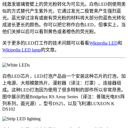
线激发玻璃管壁上的荧光粉转化为可见光。白色LED则使用类
似的方式替代产生紫外光，它通过发光二极管来产生强烈蓝
光。蓝光穿过涂有或嵌有荧光粉的材料将大部分的蓝色光转化
成波长更长的颜色。你可以把它称作白色LED，但事实上，当
他们关掉以后可以看到黄色或者橙色的荧光粉。
关于更多的LED灯工作的技术问题可以看看
Wikipedia LED
和
Wikipedia LED lamp
的文章。
白色LED芯片，LED灯泡产品由一个安装这种芯片的灯泡，加
上电源、大规模散热片、漫射器（译注：灯罩）、连接器组
成。这种LED灯泡因为使用了很多特制的部件所以非常昂贵。
图中展示的是B
ridgelux RS Array Series（译注：
普瑞光电
RS
阵
列系列，面光源
），型号DS25，以及飞利浦LUXEON K
DS102