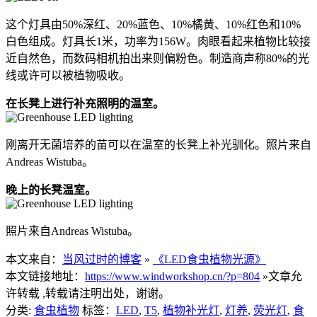
这个灯具由50%深红、20%蓝色、10%橘黄、10%红色和10%
白色组成。灯具长1米，功率为156W。肉眼看起来植物比较接
近自然色，而数码相机拍出来则偏粉色。制造商声称80%的光
线或许可以被植物吸收。
在长凳上进行补充照明的温室。
刚离开无菌培养的苗可以在温室的长凳上补光驯化。照片来自
Andreas Wistuba。
晚上的长凳温室。
照片来自Andreas Wistuba。
本文来自：
当风过时的博客
»
《LED食虫植物光源》
本文链接地址：
https://www.windworkshop.cn/?p=804
»文章允
许转载 ,转载请注明出处，谢谢。
分类:
食虫植物
标签：
LED
,
T5
,
植物补光灯
,
灯养
,
荧光灯
,
食