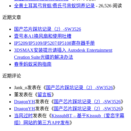
全黄土耳其弓背蚁/费氏弓背蚁饲养记录
- 26,526 阅读
近期文章
国产芯片踩坑记录（2）-SW3526
壹号本A1换风扇和使用吐槽
IP5209/IP5109/IP5207/IP5108寄存器手册
3DSMAX安装提示请插入 Autodesk Entertainment
Creation Suite光碟的解决办法
春季蚂蚁采购指南
近期评论
Jank_o
发表在《
国产芯片踩坑记录（2）-SW3526
》
董
发表在《
留言板
》
DragonYH
发表在《
国产芯片踩坑记录（2）-SW3526
》
DragonYH
发表在《
国产芯片踩坑记录（2）-SW3526
》
当风过时
发表在《
KisssubBT – 基于Kisssub（爱恋字幕
组）网站的第三方APP发布
》