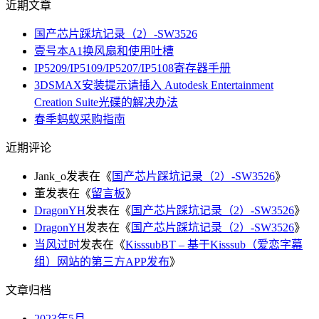
近期文章
国产芯片踩坑记录（2）-SW3526
壹号本A1换风扇和使用吐槽
IP5209/IP5109/IP5207/IP5108寄存器手册
3DSMAX安装提示请插入 Autodesk Entertainment
Creation Suite光碟的解决办法
春季蚂蚁采购指南
近期评论
Jank_o
发表在《
国产芯片踩坑记录（2）-SW3526
》
董
发表在《
留言板
》
DragonYH
发表在《
国产芯片踩坑记录（2）-SW3526
》
DragonYH
发表在《
国产芯片踩坑记录（2）-SW3526
》
当风过时
发表在《
KisssubBT – 基于Kisssub（爱恋字幕
组）网站的第三方APP发布
》
文章归档
2023年5月