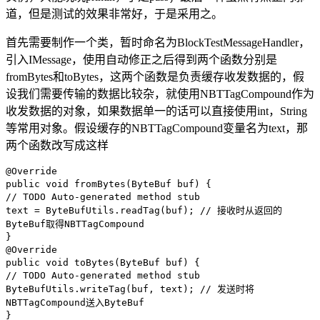
道，但是测试的效果非常好，于是采用之。
首先需要制作一个类，暂时命名为BlockTestMessageHandler，
引入IMessage，使用自动修正之后得到两个函数分别是
fromBytes和toBytes，这两个函数是负责缓存收发数据的，假
设我们需要传输的数据比较杂，就使用NBTTagCompound作为
收发数据的对象，如果数据单一的话可以直接使用int，String
等常用对象。假设缓存的NBTTagCompound变量名为text，那
两个函数改写成这样
@Override
public void fromBytes(ByteBuf buf) {
// TODO Auto-generated method stub
text = ByteBufUtils.readTag(buf); // 接收时从返回的
ByteBuf取得NBTTagCompound
}
@Override
public void toBytes(ByteBuf buf) {
// TODO Auto-generated method stub
ByteBufUtils.writeTag(buf, text); // 发送时将
NBTTagCompound送入ByteBuf
}