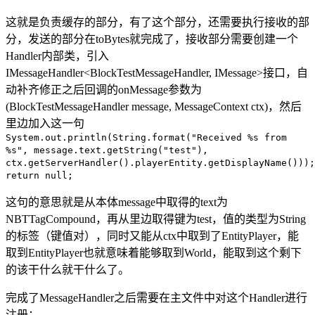
这就是负责缓存的部分，有了这个部分，还需要执行接收的部
分，发送的部分在toBytes就完成了，接收部分需要创建一个
Handler内部类，引入
IMessageHandler<BlockTestMessageHandler, IMessage>接口，自
动补齐修正之后回调的onMessage参数为
(BlockTestMessageHandler message, MessageContext ctx)，然后
里边加入这一句
System.out.println(String.format("Received %s from
%s", message.text.getString("test"),
ctx.getServerHandler().playerEntity.getDisplayName()));
return null;
这句的意思就是从本体message中取得的text为
NBTTagCompound，再从里边取得键为test，值的类型为String
的标签（键值对），同时又能从ctx中取到了EntityPlayer，能
取到EntityPlayer也就意味着能够取到World，能取到这个剩下
的该干什么就干什么了。
完成了MessageHandler之后需要在主文件中对这个Handler进行
注册：