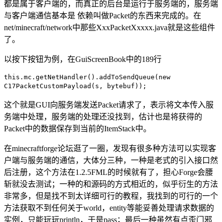
都是属于客户端的，而真正的后台是运行于服务端的，服务端
与客户端通信基本是 依赖叫做Packet的东西来完成的。在
net/minecraft/network中那些XxxPacketXxxxx.java就是这些组件
了。
以按下按钮为例，在GuiScreenBook中的189行
this.mc.getNetHandler().addToSendQueue(new
C17PacketCustomPayload(s, bytebuf));
这个就是GUI向服务端发送Packet请求了，表示将文本传入服
务端中处理，服务端的处理还没找到，估计也是将获得的
Packet中的数据保存到当前的ItemStack中。
在minecraftforge论坛逛了一圈，发现有很多种方法可以实现客
户端与服务端的通信，大体分三种，一种是老式的引入接口然
后注册，这个方法在1.2.5FML的时候就有了，担心Forge会腰
斩就没去测试；一种的和源码的方式相近的，似乎衍生的方法
非常多，但是找不到太详细可行的教程，我找到的可行的一个
方法获取不到任何关于world，entity等能妥善处理请求数据的
实例，只能玩玩println，于是pass；最后一种虽然有点歪门邪