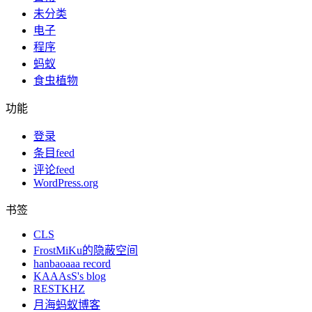
未分类
电子
程序
蚂蚁
食虫植物
功能
登录
条目feed
评论feed
WordPress.org
书签
CLS
FrostMiKu的隐蔽空间
hanbaoaaa record
KAAAsS's blog
RESTKHZ
月海蚂蚁博客