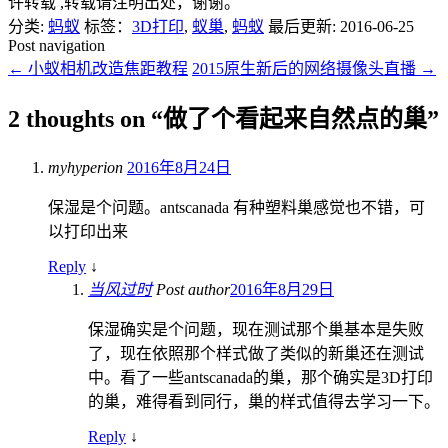
许转载 ,转载请注明出处，谢谢。
分类:
蚂蚁
标签：
3D打印
,
蚁巢
,
蚂蚁
最后更新: 2016-06-25
Post navigation
←
小蚁相机改造焦距教程
2015原生新后的网络摄像头直播
→
2 thoughts on “
做了个看起来自然点的巢
”
myhyperion
2016年8月24日
保湿是个问题。antscanada 有种塑料巢感觉也不错，可
以打印出来
Reply
↓
当风过时
Post author
2016年8月29日
保湿确实是个问题，现在测试那个巢基本是失败
了，现在依照那个样式做了类似的新巢还在测试
中。看了一些antscanada的巢，那个确实是3D打印
的巢，难得看到同行，巢的样式值得去学习一下。
Reply
↓