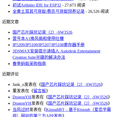
初试Arduino IDE for ESP32
- 27,673 阅读
全黄土耳其弓背蚁/费氏弓背蚁饲养记录
- 26,526 阅读
近期文章
国产芯片踩坑记录（2）-SW3526
壹号本A1换风扇和使用吐槽
IP5209/IP5109/IP5207/IP5108寄存器手册
3DSMAX安装提示请插入 Autodesk Entertainment
Creation Suite光碟的解决办法
春季蚂蚁采购指南
近期评论
Jank_o
发表在《
国产芯片踩坑记录（2）-SW3526
》
董
发表在《
留言板
》
DragonYH
发表在《
国产芯片踩坑记录（2）-SW3526
》
DragonYH
发表在《
国产芯片踩坑记录（2）-SW3526
》
当风过时
发表在《
KisssubBT – 基于Kisssub（爱恋字幕
组）网站的第三方APP发布
》