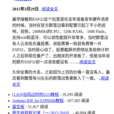
2015年3月29日
...
阅读全文
最早接触到ESP32这个玩意是在去年准备发布硬件消息
的时候，当时在官方群里边看到配置引起了不小的反
响，双核，240MHz的CPU，520k RAM， 16M Flash，
支持wifi和蓝牙，可以说性能提升非常多，当时群里边
有人让去给乐鑫投票，说投票第一批就免费寄一片
ESP32，当时就心动了，投票截屏并把地址发给统计的
人之后到现在量产了，出相关的开发板了，但是当年说
的那片ESP32却一点消息都没有……...
阅读全文
久仰全黄的大名，之前因为上百的价格一直没有入，最
近看到飘雪有50左右的群落出售果断入了一窝。...
阅读
全文
[1.8.9]当风过时的GUI教程
- 19,295 阅读
Arduino IDE for ESP8266教程
- 107,565 阅读
留言板
- 51,817 阅读
原生收获蚁记录（一-2015-2016）
- 40,894 阅读