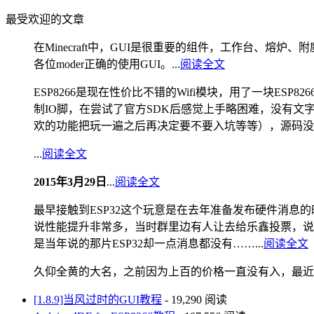
最受欢迎的文章
在Minecraft中，GUI是很重要的组件，工作台、
各位moder正确的使用GUI。...
阅读全文
ESP8266是现在性价比不错的Wifi模块，用了一块E
制IO脚，在尝试了官方SDK后感觉上手略困难，没有文
欢的功能把玩一遍之后再决定要不要入坑等等），源码没注
...
阅读全文
2015年3月29日
...
阅读全文
最早接触到ESP32这个玩意是在去年准备发布硬件消息的时候，
说性能提升非常多，当时群里边有人让去给乐鑫投票，说
是当年说的那片ESP32却一点消息都没有……...
阅读全文
久仰全黄的大名，之前因为上百的价格一直没有入，最近看
[1.8.9]当风过时的GUI教程
- 19,290 阅读