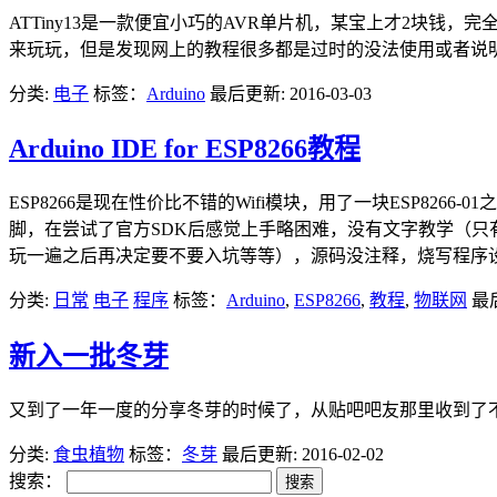
ATTiny13是一款便宜小巧的AVR单片机，某宝上才2块钱，
来玩玩，但是发现网上的教程很多都是过时的没法使用或者说明
分类:
电子
标签：
Arduino
最后更新: 2016-03-03
Arduino IDE for ESP8266教程
ESP8266是现在性价比不错的Wifi模块，用了一块ESP8
脚，在尝试了官方SDK后感觉上手略困难，没有文字教学（只
玩一遍之后再决定要不要入坑等等），源码没注释，烧写程序设置
分类:
日常
电子
程序
标签：
Arduino
,
ESP8266
,
教程
,
物联网
最后
新入一批冬芽
又到了一年一度的分享冬芽的时候了，从贴吧吧友那里收到了不少
分类:
食虫植物
标签：
冬芽
最后更新: 2016-02-02
搜索：