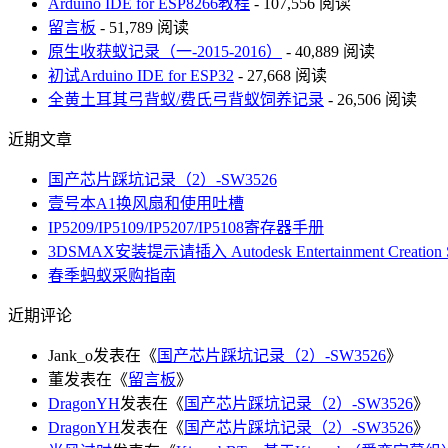
Arduino IDE for ESP8266教程
- 107,556 阅读
留言板
- 51,789 阅读
原生收获蚁记录（一-2015-2016）
- 40,889 阅读
初试Arduino IDE for ESP32
- 27,668 阅读
全黄土耳其弓背蚁/费氏弓背蚁饲养记录
- 26,506 阅读
近期文章
国产芯片踩坑记录（2）-SW3526
壹号本A1换风扇和使用吐槽
IP5209/IP5109/IP5207/IP5108寄存器手册
3DSMAX安装提示请插入 Autodesk Entertainment Creat
春季蚂蚁采购指南
近期评论
Jank_o
发表在《
国产芯片踩坑记录（2）-SW3526
》
董
发表在《
留言板
》
DragonYH
发表在《
国产芯片踩坑记录（2）-SW3526
》
DragonYH
发表在《
国产芯片踩坑记录（2）-SW3526
》