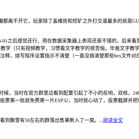
熔炉、附魔都离不开它，玩家除了盖楼房和挖矿之外打交道最多的就是
SP8266-01之后感觉还行，用在数据采集器上表现还是不错的，后
字教学（只有视频教学，习惯看文字教学的很苦恼，毕竟文字教学
释，烧写程序设置指示不清楚（一直没搞清楚那些hex文件对应
当时在官方群里边看到配置引起了不小的反响，双核，240MHz的CPU
投票第一批就免费寄一片ESP32，当时就心动了，投票截屏并
到飘雪有50左右的群落出售果断入了一窝。...
阅读全文